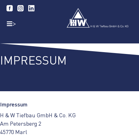
>
IMPRESSUM
Impressum
H & W Tiefbau GmbH & Co. KG
Am Petersberg 2
45770 Marl