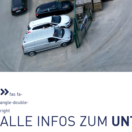
fas fa-
angle-double-
right
ALLE INFOS ZUM
UN